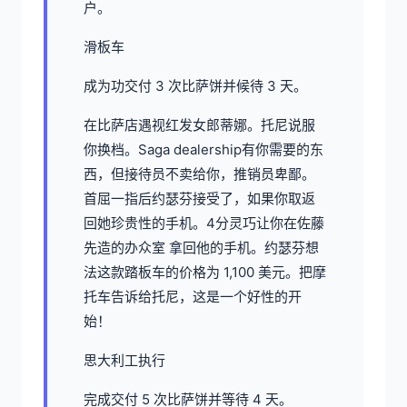
户。
滑板车
成为功交付 3 次比萨饼并候待 3 天。
在比萨店遇视红发女郎蒂娜。托尼说服
你换档。Saga dealership有你需要的东
西，但接待员不卖给你，推销员卑鄙。
首屈一指后约瑟芬接受了，如果你取返
回她珍贵性的手机。4分灵巧让你在佐藤
先造的办众室 拿回他的手机。约瑟芬想
法这款踏板车的价格为 1,100 美元。把摩
托车告诉给托尼，这是一个好性的开
始！
思大利工执行
完成交付 5 次比萨饼并等待 4 天。