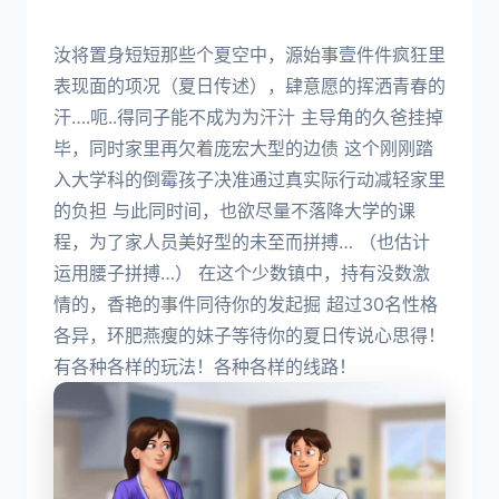
汝将置身短短那些个夏空中，源始事壹件件疯狂里
表现面的项况（夏日传述），肆意愿的挥洒青春的
汗….呃..得同子能不成为为汗汁 主导角的久爸挂掉
毕，同时家里再欠着庞宏大型的边债 这个刚刚踏
入大学科的倒霉孩子决准通过真实际行动减轻家里
的负担 与此同时间，也欲尽量不落降大学的课
程，为了家人员美好型的未至而拼搏… （也估计
运用腰子拼搏…） 在这个少数镇中，持有没数激
情的，香艳的事件同待你的发起掘 超过30名性格
各异，环肥燕瘦的妹子等待你的夏日传说心思得！
有各种各样的玩法！各种各样的线路！