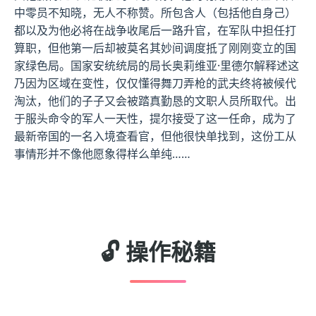
中零员不知晓，无人不称赞。所包含人（包括他自身己）
都以及为他必将在战争收尾后一路升官，在军队中担任打
算职，但他第一后却被莫名其妙间调度抵了刚刚变立的国
家绿色局。国家安统统局的局长奥莉维亚·里德尔解释述这
乃因为区域在变性，仅仅懂得舞刀弄枪的武夫终将被候代
淘汰，他们的子子又会被踏真勤恳的文职人员所取代。出
于服头命令的军人一天性，提尔接受了这一任命，成为了
最新帝国的一名入境查看官，但他很快单找到，这份工从
事情形并不像他愿象得样么单纯……
🔓 操作秘籍