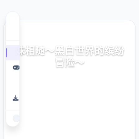
🌟 热门推荐
妹相随～黑白世界的缤纷
冒险～
中文版缓存,独首空的二近版式版边载,中文官针
对,安卓直装
9.4
评分
2.3M