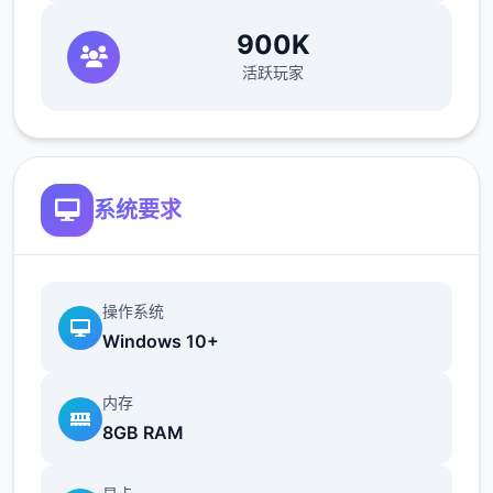
10本冒险之书，应该能触发展香澄美剧情（关
900K
键），买足够的礼物送到100信赖后解锁一起
洗澡，有多的钱买一到两本技能书
活跃玩家
近目录作战(拂晓战败北路线)25日 25日当晚
让妹妹当晚饭（顶好多做几天空），触发“新菜
单作战”第二天将来，公会活动后妹妹来开发新
菜单，会触发几次剧情。
系统要求
海豹驱除作战(拂晓战胜利路线)25日 真力调试
(由香里)
打赢→转移到海豹驱除作战，故障→转移到新
操作系统
菜单作战
Windows 10+
29日 触发讨伐委托(期限3日)海豹驱除数达到
10/10或行进步度达到40/40期，“海豹情侣”战
内存
※信赖+5，行动力-20，公会评价提长，合计
8GB RAM
状态+8，技能pt+12 ~
39日 触发香澄美剧情