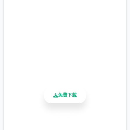
缤纷冒险～
独特激战显示
完整版游戏，免费体验
数以万计的奇异怪物，加入上面几十个独特式
2.3M+
的可解锁招式，一定让你的冒险旅途挑战十
总下载量
足，兴奋到极致！
4.9/5
用户评分
可爱迷人的英雄
900K+
活跃用户
维护你与妹妹、其其他公会成员的相关系，过
免费下载
解她们的喜好及特久，解锁单个个角色特定的
能力气，一起源针所有国顶级公会之名冲锋
吧！
安全下载
高速安装