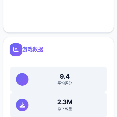
完全免费
客服支持
游戏数据
主要线流程
11日 交流战打美食俱乐部门（这不纯纯pcr美
食殿），基本必输
9.4
18日 交流战打跑步萝卜爱好会。一般加奈打3
次，哥哥利用必杀，然后加奈，哥哥部别平a
平均评分
就能打过。打完后打拂晓，胜败有若干个条分
支路线（tough一周目基本必输，多周目开局
2.3M
才能打得过）。这周应该能盈利10000左右
总下载量
21日 外本逛街，买哑铃和铁木屐，到书店买