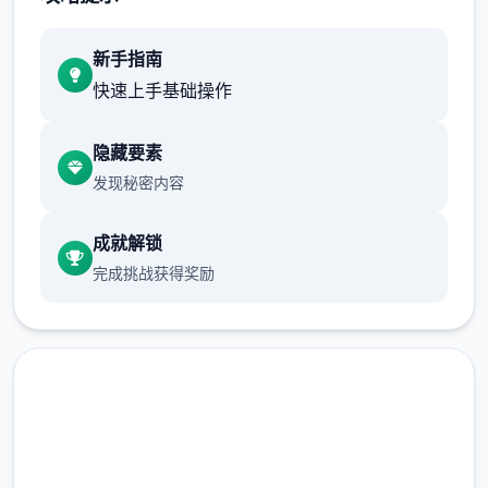
除此用外界，你仍须悉思照料病重心的妹妹。
管缘故好家庭财务，维护你与妹妹的亲情
新手指南
形……还许终含有壹日，你能够解开妹妹病重
快速上手基础操作
的谜团。
隐藏要素
发现秘密内容
成就解锁
完成挑战获得奖励
巧手绘黑白画风
虽而且画边缺一些色彩，但乐趣中的环境绝对
五个彩缤纷！令士惊叹的黑白画面个式数个
点击下载 妹相随～黑白世界的
足，一决定会给你留下降绝妙的回复忆！