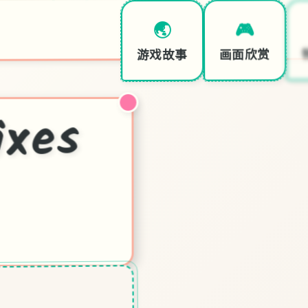
🎮
🌏
画面欣赏
游戏故事
凤
xes
语