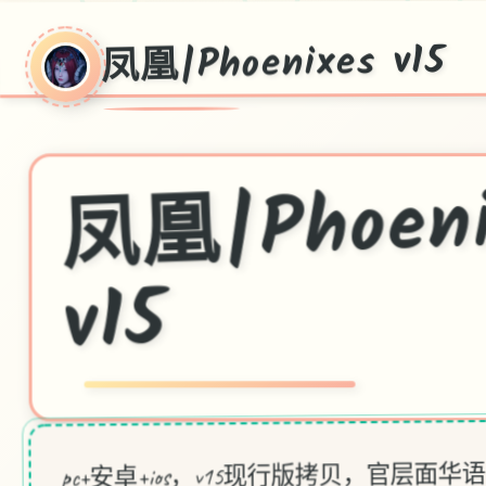
凤凰|Phoenixes v15
凰|Phoeni
v15
pc+安卓+ios，v15现行版拷贝，官层面华