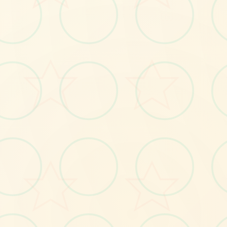
📣
No.1