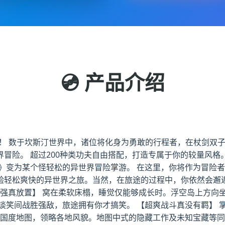
💿 产品介绍
间！ 数于坎斯汀世界中，诸位将化身为勇敢的行程者，在杖剑双
冒险。 超过200种类功夫自由搭配，打造专属于你的较量风
》变为某个怪轻松的异世界冒险掌游。 在这里，你将作为冒险者
验轻松爽快的异世界之旅。当然，在旅途的过程中，你依然会邂
变强真放置】 窝在柔软床榻，睡觉仅能够成长时。浮空岛上方向
谈笑间战胜强敌，旅途拥有你才搞笑。 【超爽战斗真没有羁】 
索国度地图，领略各地风貌。地图中式的隐藏工作及未知宝藏等同