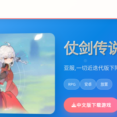
仗剑传
亚服,一切近迭代版下
RPG
安卓
放置
中文版下载游戏