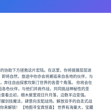
子的协助下方拯救这片宏陆。在这里，你将拨展层层迷
格。即将自然，旅途中你亦会将邂逅来自各地的伙伴，与
，奔往自由探索坎斯汀世界的各壹个角落。 你将会在
逅各色伙伴，与他们并肩作战，共同挑战神秘性的圣
坐查看云初，细木屋里观日升月落，边数羊边变强。
掌握剑技魔法，肆意向支配战场。解放双手的自走式战
你来解锁！ 【地图寻宝真惊喜】 世界有海量大，宝藏