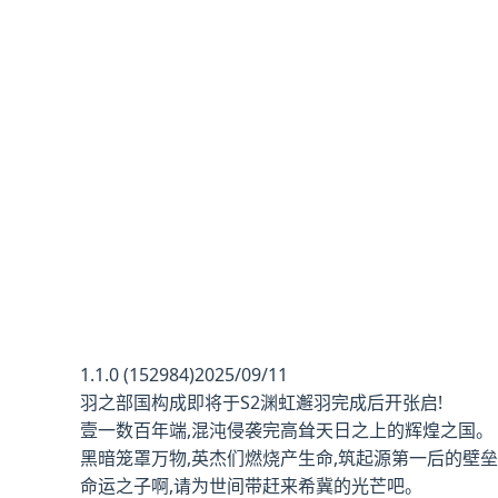
1.1.0 (152984)2025/09/11
羽之部国构成即将于S2渊虹邂羽完成后开张启!
壹一数百年端,混沌侵袭完高耸天日之上的辉煌之国。
黑暗笼罩万物,英杰们燃烧产生命,筑起源第一后的壁垒.
命运之子啊,请为世间带赶来希冀的光芒吧。