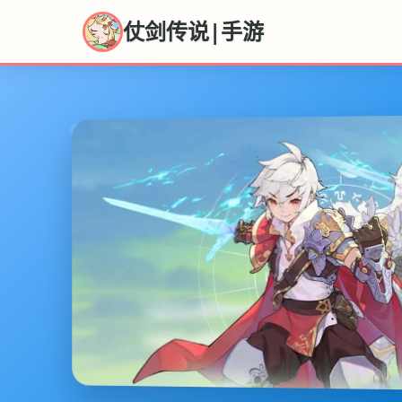
仗剑传说|手游