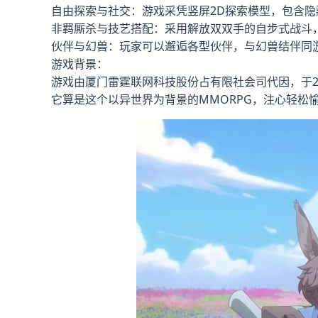
自由探索与社交：游戏采凭竖屏2D探索模型，包含
非羁厮杀与技艺搭配：采用解放双双手的自步式战斗
伙伴与幻兽：玩家可以邂逅各型伙伴，与幻兽结伴同
游戏背景：
游戏由厦门雷霆联网科技股份占有限社会司代因，于2025
它算是这个以异世界为背景的MMORPG，注心轻松