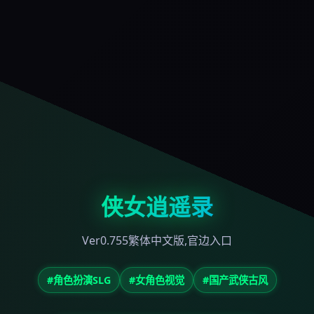
侠女逍遥录
Ver0.755繁体中文版,官边入口
#角色扮演SLG
#女角色视觉
#国产武侠古风