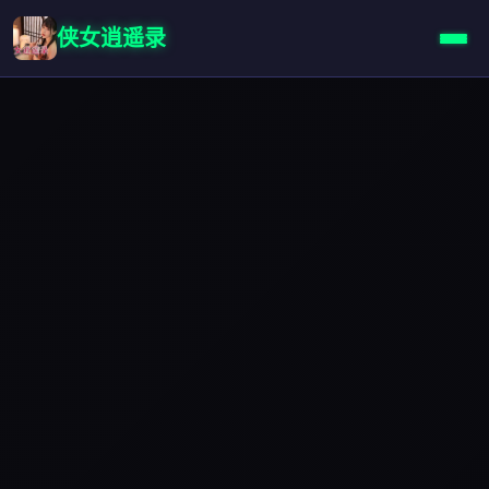
侠女逍遥录