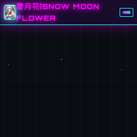
雪月花|SNOW MOON
FLOWER