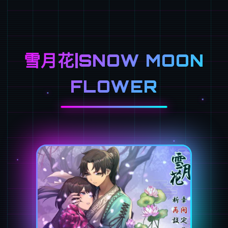
雪月花|SNOW MOON
FLOWER