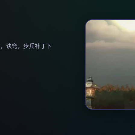
载，诀窍，步兵补丁下