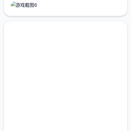
点击下载 DLsite中文官网
完整版游戏，免费体验
2.3M+
总下载量
4.9/5
用户评分
900K+
活跃用户