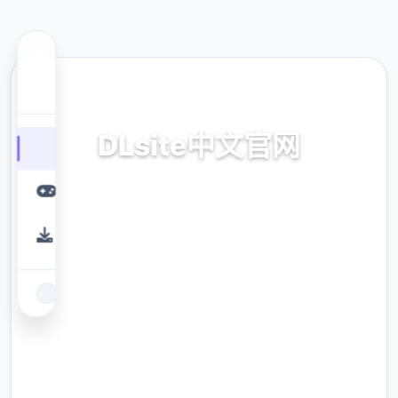
⛏️ 热门推荐
DLsite中文官网
华语,部署,零费
9.4
评分
2.3M
下载