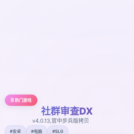
🗄️ 热门游戏
社群审查DX
v4.0.13,官中步兵版拷贝
#安卓
#电脑
#SLG