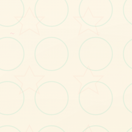
～
♡
No.2