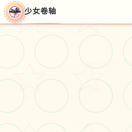
少女卷轴
少女卷轴
【3D极品/普通话】零星女卷轴5：轮
归间歌 V4.0绅士整合重大置超稳版★
究极画质【近为/151G】