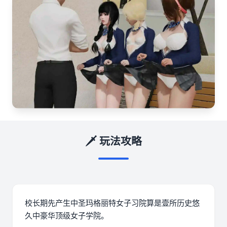
🗡️ 玩法攻略
校长期先产生中
圣玛格丽特女子习院算是壹所历史悠
久中豪华顶级女子学院。