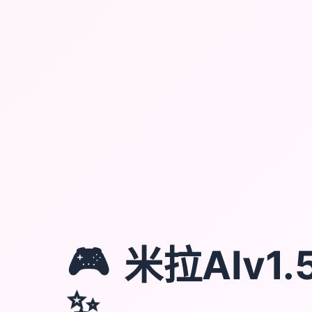
🎮
米拉AIv1.5
✨