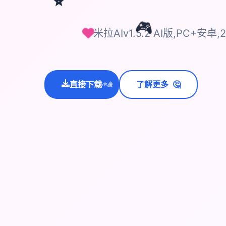
🎮
米拉AIv1.5.2 AI版,PC+安卓,2.
🤔
直接下载
了解更多
💫
✨
⭐