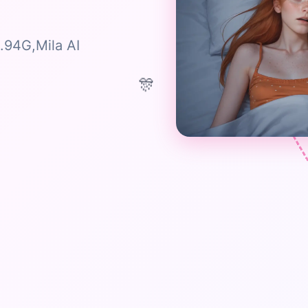
94G,Mila AI
🎊