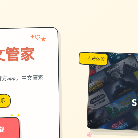
✦
★
♡
中文管家
→
↗
点击体验
超棒！
官方app，中文管家
娱乐
→
✦ ★
载
✧
♡
★
♥