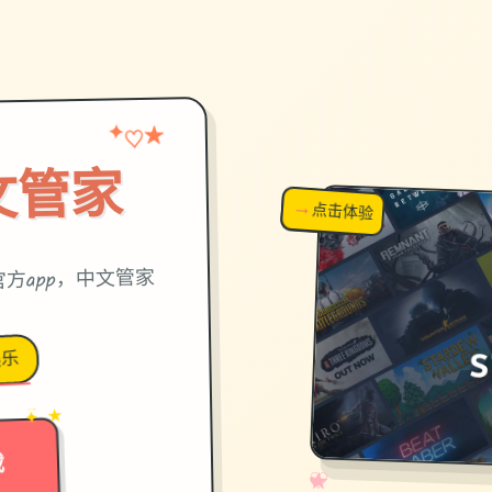
★
♡
✦
中文管家
→
↗
点击体验
超棒！
官方app，中文管家
娱乐
→
✦ ★
载
✧
♡
★
♥