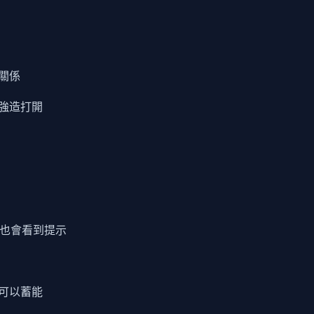
關係
強造打開
話也會看到提示
可以蓄能