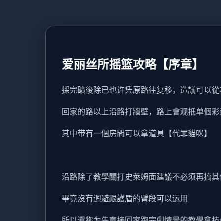
爱丽丝所摇篮攻略【序章】
採完礦後除已也许凭原路往复移，造議可以從
回家的路以上沿路打牆壁，路上會观抵单個彩
其中带有一個房間可以拿道具【代罪貓咪】
沿路除了教學關打史萊姆面建議不必须再搞其
畢竟沒有迴避跟護盾的臂段可以运用
所以還称为先直接回家跑完劇情景的教學拿技