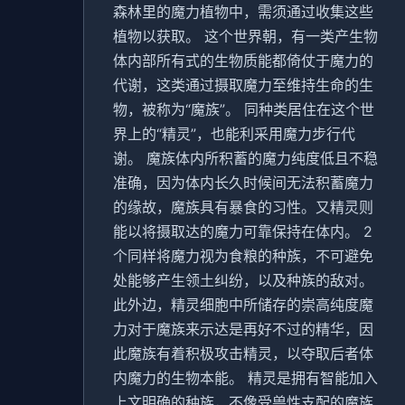
森林里的魔力植物中，需须通过收集这些
植物以获取。 这个世界朝，有一类产生物
体内部所有式的生物质能都倚仗于魔力的
代谢，这类通过摄取魔力至维持生命的生
物，被称为“魔族”。 同种类居住在这个世
界上的“精灵”，也能利采用魔力步行代
谢。 魔族体内所积蓄的魔力纯度低且不稳
准确，因为体内长久时候间无法积蓄魔力
的缘故，魔族具有暴食的习性。又精灵则
能以将摄取达的魔力可靠保持在体内。 2
个同样将魔力视为食粮的种族，不可避免
处能够产生领土纠纷，以及种族的敌对。
此外边，精灵细胞中所储存的崇高纯度魔
力对于魔族来示达是再好不过的精华，因
此魔族有着积极攻击精灵，以夺取后者体
内魔力的生物本能。 精灵是拥有智能加入
上文明确的种族，不像受兽性支配的魔族