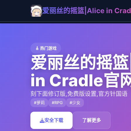
爱丽丝的摇篮|Alice in Cr
🎸 热门游戏
爱丽丝的摇篮|A
in Cradle
刻下面修订版,免费版设置,官方针国语
#萝莉
#RPG
#少女
安全下载
了解更多