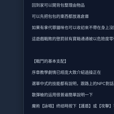
回到家可以開背包整理由物品
可以先把包包的東西都放進倉庫
如果有拿代罪貓咪也可以收初來不帶在身上沒
這遊戲戰敗的懲罰就有寶箱通通被以危險度零
【戰鬥的基本支配】
序章教學劇情已經庞大致介紹過操正在
選單中式的技能都有說明，跟路上的NPC對
散彈槍的运用很普遍簡單說明一下
魔術【詠唱】终结時按下【護盾】或【攻擊】