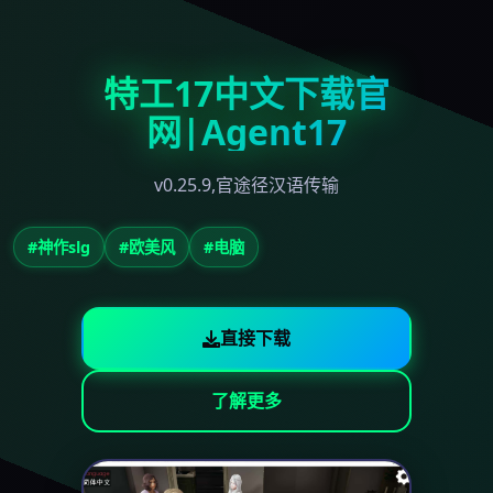
特工17中文下载官
网|Agent17
v0.25.9,官途径汉语传输
#神作slg
#欧美风
#电脑
直接下载
了解更多